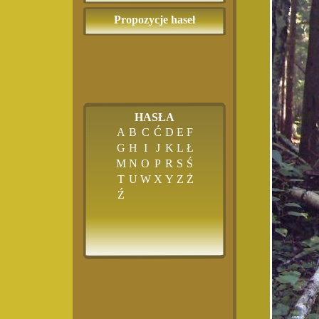
Propozycje haseł
HASŁA
A
B
C
Ć
D
E
F
G
H
I
J
K
L
Ł
M
N
O
P
R
S
Ś
T
U
W
X
Y
Z
Ż
Ź