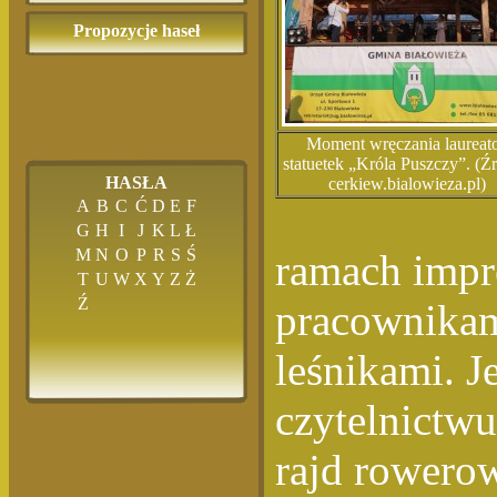
Propozycje haseł
Moment wręczania laurea
statuetek „Króla Puszczy”. (Źr
HASŁA
cerkiew.bialowieza.pl)
A
B
C
Ć
D
E
F
G
H
I
J
K
L
Ł
M
N
O
P
R
S
Ś
ramach impr
T
U
W
X
Y
Z
Ż
Ź
pracownikami
leśnikami. J
czytelnictwu
rajd rowerow