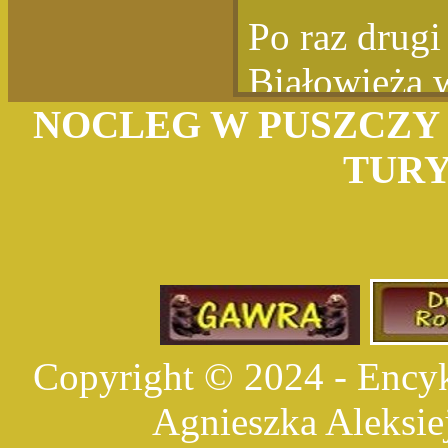
Po raz drug
Białowieża 
NOCLEG W PUSZCZY 
powinna ona 
TUR
Białowieży.
nie pamiętał 
już odbyła. 
pokolenie, d
historia!
Copyright © 2024 - Encyk
W ramach tej
Agnieszka Aleksie