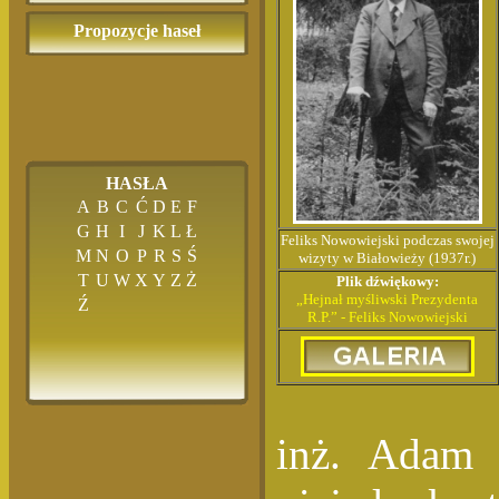
Propozycje haseł
HASŁA
A
B
C
Ć
D
E
F
G
H
I
J
K
L
Ł
Feliks Nowowiejski podczas swojej
M
N
O
P
R
S
Ś
wizyty w Białowieży (1937r.)
T
U
W
X
Y
Z
Ż
Plik dźwiękowy:
„Hejnał myśliwski Prezydenta
Ź
R.P.” - Feliks Nowowiejski
inż. Adam 