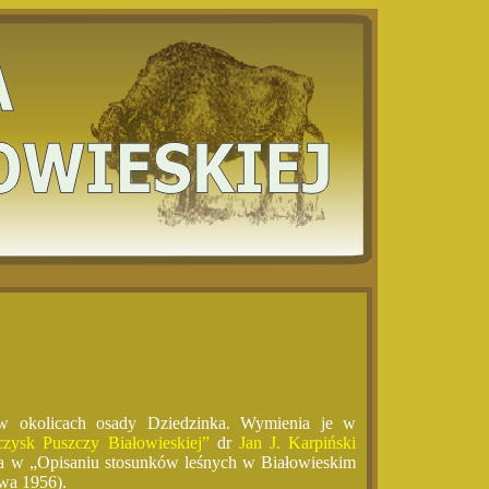
w okolicach osady Dziedzinka. Wymienia je w
oczysk Puszczy Białowieskiej”
dr
Jan J. Karpiński
ba w „Opisaniu stosunków leśnych w Białowieskim
wa 1956).