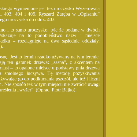
kiego wymienione jest też uroczysko Wyżerowata
z. 403, 404 i 405. Ryszard Zaręba w „Opisaniu”
tego uroczyska do oddz. 403.
no i to samo uroczysko, tyle że podane w dwóch
Wskazuje na to podobieństwo nazw i miejsce
padku – rozciągnięte na dwa sąsiednie oddziały,
).
ę. Jest to termin rzadko używany na tym terenie.
ają ten gatunek drzewa: „sasna”, z akcentem na
iast – to opalone miejsce u podstawy pnia drzewa
ia smolnego łuczywa. Tę metodę pozyskiwania
żywając go do podkurzania pszczół, ale też i liczni
. Nie sposób też w tym miejscu nie zwrócić uwagi
reślenia „wyżer”. (Oprac. Piotr Bajko)