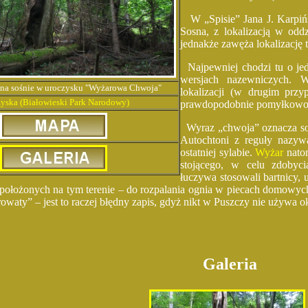
W „Spisie” Jana J. Karpińs
Sosna, z lokalizacją w odd
jednakże zawęża lokalizację 
Najpewniej chodzi tu o jed
wersjach nazewniczych. 
na sośnie
w uroczysku "Wyżarowa Chwoja"
lokalizacji (w drugim przy
zyska
(Białowieski Park Narodowy)
prawdopodobnie pomyłkowo
Wyraz „chwoja” oznacza sosn
Autochtoni z reguły nazyw
ostatniej sylabie.
Wyżar
natom
stojącego, w celu zdobyc
łuczywa stosowali bartnicy, u
położonych na tym terenie – do rozpalania ognia w piecach domowych
waty” – jest to raczej błędny zapis, gdyż nikt w Puszczy nie używa ok
Galeria