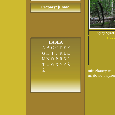
Propozycje haseł
Piękny wyżar 
Uroc
HASŁA
A
B
C
Ć
D
E
F
G
H
I
J
K
L
Ł
M
N
O
P
R
S
Ś
T
U
W
X
Y
Z
Ż
Ź
mieszkańcy wsi 
na słowo „wyżero