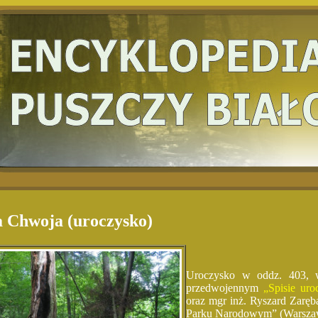
 Chwoja (uroczysko)
Uroczysko w oddz. 403, 
przedwojennym
„Spisie ur
oraz mgr inż. Ryszard Zarę
Parku Narodowym” (Warsza